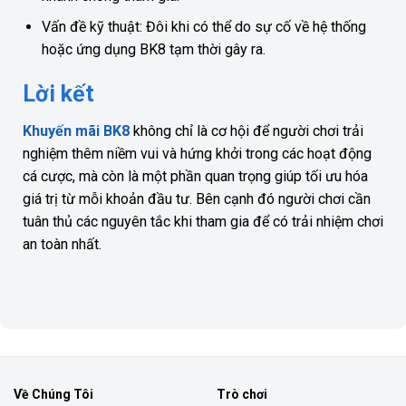
Vấn đề kỹ thuật: Đôi khi có thể do sự cố về hệ thống
hoặc ứng dụng BK8 tạm thời gây ra.
Lời kết
Khuyến mãi BK8
không chỉ là cơ hội để người chơi trải
nghiệm thêm niềm vui và hứng khởi trong các hoạt động
cá cược, mà còn là một phần quan trọng giúp tối ưu hóa
giá trị từ mỗi khoản đầu tư. Bên cạnh đó người chơi cần
tuân thủ các nguyên tắc khi tham gia để có trải nhiệm chơi
an toàn nhất.
Về Chúng Tôi
Trò chơi