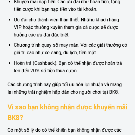
Khuyến mãi nạp tiền: Các ưu đãi như hoàn tiền, tặng
tiền cược khi bạn nạp tiền vào tài khoản.
Ưu đãi cho thành viên thân thiết: Những khách hàng
VIP hoặc thường xuyên tham gia cá cược sẽ được
hưởng các ưu đãi đặc biệt.
Chương trình quay số may mắn: Với các giải thưởng có
giá trị cao như xe sang, du lịch, tiền mặt.
Hoàn trả (Cashback): Bạn có thể nhận được hoàn trả
lên đến 20% số tiền thua cược.
Các chương trình này giúp tối ưu hóa lợi nhuận và mang
lại những trải nghiệm hấp dẫn cho người chơi tại BK8.
Vì sao bạn không nhận được khuyến mãi
BK8?
Có một số lý do có thể khiến bạn không nhận được các