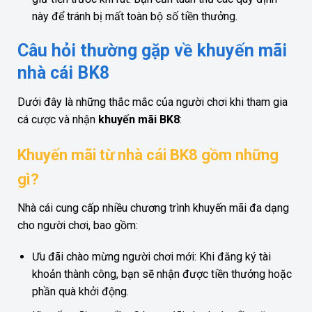
này để tránh bị mất toàn bộ số tiền thưởng.
Câu hỏi thường gặp về khuyến mãi
nhà cái BK8
Dưới đây là những thắc mắc của người chơi khi tham gia
cá cược và nhận
khuyến mãi BK8
:
Khuyến mãi từ nhà cái BK8 gồm những
gì?
Nhà cái cung cấp nhiều chương trình khuyến mãi đa dạng
cho người chơi, bao gồm:
Ưu đãi chào mừng người chơi mới: Khi đăng ký tài
khoản thành công, bạn sẽ nhận được tiền thưởng hoặc
phần quà khởi động.