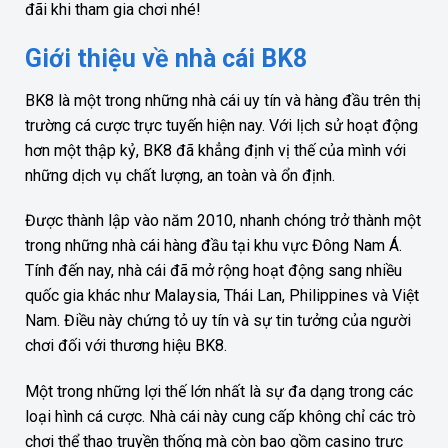
đãi khi tham gia chơi nhé!
Giới thiệu về nhà cái BK8
BK8 là một trong những nhà cái uy tín và hàng đầu trên thị
trường cá cược trực tuyến hiện nay. Với lịch sử hoạt động
hơn một thập kỷ, BK8 đã khẳng định vị thế của mình với
những dịch vụ chất lượng, an toàn và ổn định.
Được thành lập vào năm 2010, nhanh chóng trở thành một
trong những nhà cái hàng đầu tại khu vực Đông Nam Á.
Tính đến nay, nhà cái đã mở rộng hoạt động sang nhiều
quốc gia khác như Malaysia, Thái Lan, Philippines và Việt
Nam. Điều này chứng tỏ uy tín và sự tin tưởng của người
chơi đối với thương hiệu BK8.
Một trong những lợi thế lớn nhất là sự đa dạng trong các
loại hình cá cược. Nhà cái này cung cấp không chỉ các trò
chơi thể thao truyền thống mà còn bao gồm casino trực