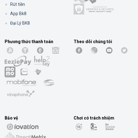
Rút tiền
App Bk8
Đại Lý BK8
Phương thức thanh toán
Theo dõi chúng tôi
Bảo vệ
Chơi có trách nhiệm