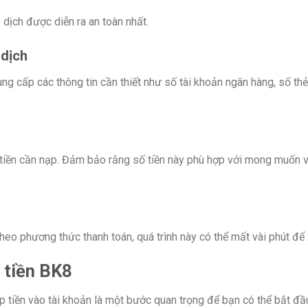
 dịch được diễn ra an toàn nhất.
 dịch
g cấp các thông tin cần thiết như số tài khoản ngân hàng, số thẻ
ố tiền cần nạp. Đảm bảo rằng số tiền này phù hợp với mong muốn 
theo phương thức thanh toán, quá trình này có thể mất vài phút để 
p tiền BK8
ạp tiền vào tài khoản là một bước quan trọng để bạn có thể bắt đầ