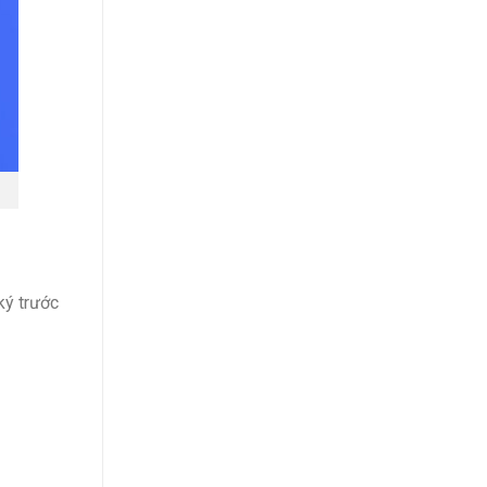
ký trước