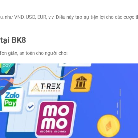
u, như VND, USD, EUR, v.v. Điều này tạo sự tiện lợi cho các cược 
 tại BK8
ơn giản, an toàn cho người chơi: