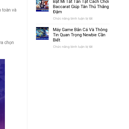
Bật Mí Tất Tần Tật Cách Chơi
Dẫn
Các
Baccarat Giúp Tân Thủ Thắng
Với
 toàn và
Hình
Kỹ
Đậm
Thức
Thuật
ở
Chức năng bình luận bị tắt
Chơi
Điêu
Bật
Xổ
Luyện
Mí
Máy Game Bắn Cá Và Thông
Số
Tất
Tin Quan Trọng Newbie Cần
Trực
Tần
Tiếp
Biết
ựa chọn
Tật
Phổ
ở
Chức năng bình luận bị tắt
Cách
Biến
Máy
Chơi
Nhất
Game
Baccarat
Bắn
Giúp
Cá
Tân
Và
Thủ
Thông
Thắng
Tin
Đậm
Quan
Trọng
Newbie
Cần
Biết