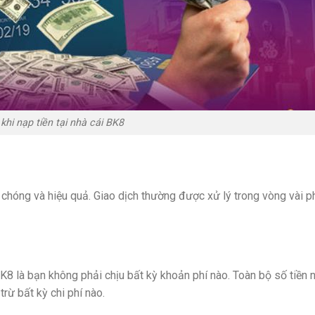
 khi nạp tiền tại nhà cái BK8
 chóng và hiệu quả. Giao dịch thường được xử lý trong vòng vài ph
K8 là bạn không phải chịu bất kỳ khoản phí nào. Toàn bộ số tiền 
rừ bất kỳ chi phí nào.