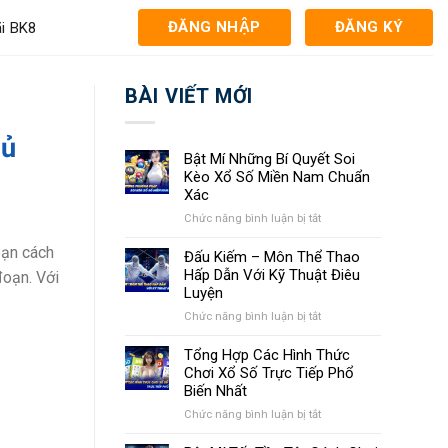
ĐĂNG NHẬP
ĐĂNG KÝ
̃i BK8
BÀI VIẾT MỚI
hủ
Bật Mí Những Bí Quyết Soi
Kèo Xổ Số Miền Nam Chuẩn
Xác
ở
Chức năng bình luận bị tắt
Bật
bạn cách
Mí
Đấu Kiếm – Môn Thể Thao
Những
Hấp Dẫn Với Kỹ Thuật Điêu
đoạn. Với
Bí
Luyện
Quyết
ở
Chức năng bình luận bị tắt
Soi
Đấu
Kèo
Kiếm
Tổng Hợp Các Hình Thức
Xổ
–
Chơi Xổ Số Trực Tiếp Phổ
Số
Môn
Miền
Biến Nhất
Thể
Nam
ở
Chức năng bình luận bị tắt
Thao
Chuẩn
Tổng
Hấp
Xác
Hợp