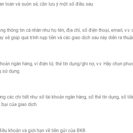
an toàn và suôn sẻ, cần lưu ý một số điều sau:
ng thông tin cá nhân như họ tên, địa chỉ, số điện thoại, email, v.v
 sẽ giúp quá trình nạp tiền và các giao dịch sau này diễn ra thuận
ản ngân hàng, ví điện tử, thẻ tín dụng/ghi nợ, v.v. Hãy chọn phư
g sử dụng.
ỡng các chi tiết như số tài khoản ngân hàng, số thẻ tín dụng, số ti
t bại của giao dịch.
điều khoản và giới hạn về tiền gửi của BK8.