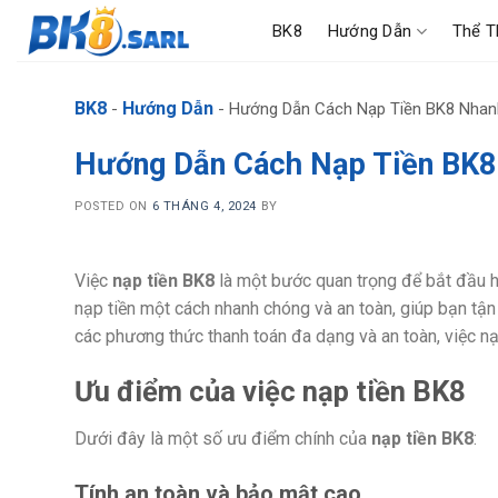
Chuyển
BK8
Hướng Dẫn
Thể 
đến
nội
dung
BK8
Hướng Dẫn
-
-
Hướng Dẫn Cách Nạp Tiền BK8 Nhan
Hướng Dẫn Cách Nạp Tiền BK8
POSTED ON
6 THÁNG 4, 2024
BY
Việc
nạp tiền BK8
là một bước quan trọng để bắt đầu h
nạp tiền một cách nhanh chóng và an toàn, giúp bạn tận
các phương thức thanh toán đa dạng và an toàn, việc nạp
Ưu điểm của việc nạp tiền BK8
Dưới đây là một số ưu điểm chính của
nạp tiền BK8
:
Tính an toàn và bảo mật cao