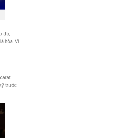
o đó,
à hòa. Vì
carat
kỹ trước