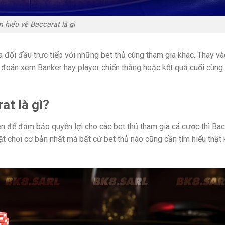
 hiểu về Baccarat là gì
a đối đầu trực tiếp với những bet thủ cùng tham gia khác. Thay và
ự đoán xem Banker hay player chiến thắng hoặc kết quả cuối cùng l
at là gì?
n để đảm bảo quyền lợi cho các bet thủ tham gia cá cược thì Bac
ật chơi cơ bản nhất mà bất cứ bet thủ nào cũng cần tìm hiểu thật 