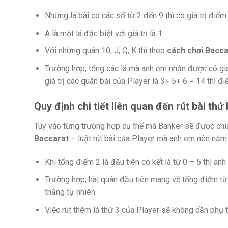
Những lá bài có các số từ 2 đến 9 thì có giá trị điểm
A là một lá đặc biệt với giá trị là 1.
Với những quân 10, J, Q, K thì theo
cách chơi Bacca
Trường hợp, tổng các lá mà anh em nhận được có giá t
giá trị các quân bài của Player là 3+ 5+ 6 = 14 thì đi
Quy định chi tiết liên quan đến rút bài thứ
Tùy vào từng trường hợp cụ thể mà Banker sẽ được chia 
Baccarat
– luật rút bài của Player mà anh em nên nắm
Khi tổng điểm 2 lá đầu tiên có kết là từ 0 – 5 thì a
Trường hợp, hai quân đầu tiên mang về tổng điểm từ 6
thắng tự nhiên.
Việc rút thêm lá thứ 3 của Player sẽ không cần phụ