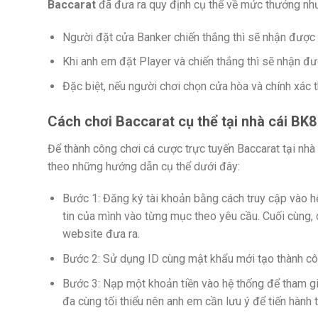
Baccarat
đã đưa ra quy định cụ thể về mức thưởng nh
Người đặt cửa Banker chiến thắng thì sẽ nhận được ti
Khi anh em đặt Player và chiến thắng thì sẽ nhận đư
Đặc biệt, nếu người chơi chọn cửa hòa và chính xác
Cách chơi Baccarat cụ thể tại nhà cái BK8
Để thành công chơi cá cược trực tuyến Baccarat tại nh
theo những hướng dẫn cụ thể dưới đây:
Bước 1: Đăng ký tài khoản bằng cách truy cập vào hệ
tin của mình vào từng mục theo yêu cầu. Cuối cùng, 
website đưa ra.
Bước 2: Sử dụng ID cùng mật khẩu mới tạo thành cô
Bước 3: Nạp một khoản tiền vào hệ thống để tham gia
đa cùng tối thiểu nên anh em cần lưu ý để tiến hành 