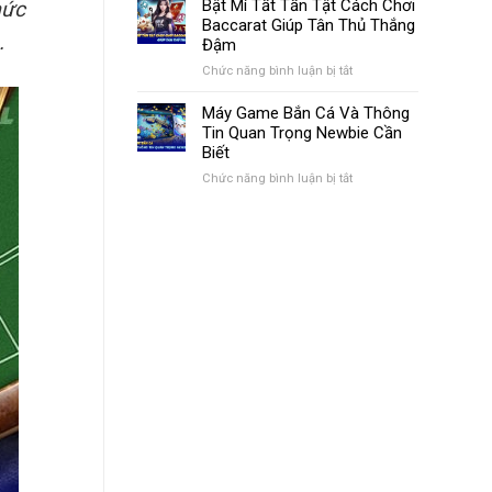
Bật Mí Tất Tần Tật Cách Chơi
Dẫn
mức
Các
Baccarat Giúp Tân Thủ Thắng
Với
Hình
.
Kỹ
Đậm
Thức
Thuật
ở
Chức năng bình luận bị tắt
Chơi
Điêu
Bật
Xổ
Luyện
Mí
Máy Game Bắn Cá Và Thông
Số
Tất
Tin Quan Trọng Newbie Cần
Trực
Tần
Tiếp
Biết
Tật
Phổ
ở
Chức năng bình luận bị tắt
Cách
Biến
Máy
Chơi
Nhất
Game
Baccarat
Bắn
Giúp
Cá
Tân
Và
Thủ
Thông
Thắng
Tin
Đậm
Quan
Trọng
Newbie
Cần
Biết