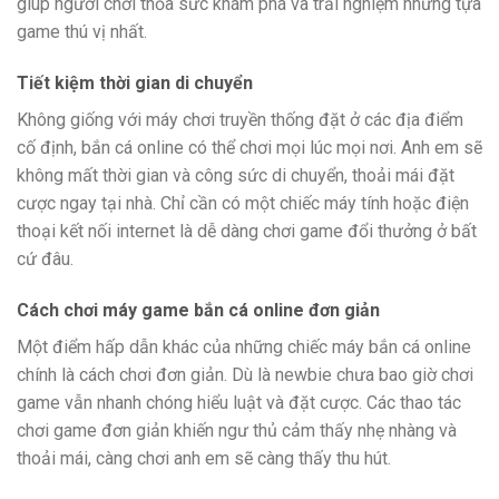
giúp người chơi thỏa sức khám phá và trải nghiệm những tựa
game thú vị nhất.
Tiết kiệm thời gian di chuyển
Không giống với máy chơi truyền thống đặt ở các địa điểm
cố định, bắn cá online có thể chơi mọi lúc mọi nơi. Anh em sẽ
không mất thời gian và công sức di chuyển, thoải mái đặt
cược ngay tại nhà. Chỉ cần có một chiếc máy tính hoặc điện
thoại kết nối internet là dễ dàng chơi game đổi thưởng ở bất
cứ đâu.
Cách chơi máy game bắn cá online đơn giản
Một điểm hấp dẫn khác của những chiếc máy bắn cá online
chính là cách chơi đơn giản. Dù là newbie chưa bao giờ chơi
game vẫn nhanh chóng hiểu luật và đặt cược. Các thao tác
chơi game đơn giản khiến ngư thủ cảm thấy nhẹ nhàng và
thoải mái, càng chơi anh em sẽ càng thấy thu hút.