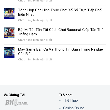
ở
Chức năng bình luận bị tắt
Quyết
Đấu
Soi
Kiếm
Tổng Hợp Các Hình Thức Chơi Xổ Số Trực Tiếp Phổ
Kèo
–
Biến Nhất
Xổ
Môn
Số
ở
Chức năng bình luận bị tắt
Thể
Miền
Tổng
Thao
Nam
Hợp
Bật Mí Tất Tần Tật Cách Chơi Baccarat Giúp Tân Thủ
Hấp
Chuẩn
Các
Thắng Đậm
Dẫn
Xác
Hình
Với
ở
Chức năng bình luận bị tắt
Thức
Kỹ
Bật
Chơi
Thuật
Mí
Máy Game Bắn Cá Và Thông Tin Quan Trọng Newbie
Xổ
Điêu
Tất
Cần Biết
Số
Luyện
Tần
Trực
ở
Chức năng bình luận bị tắt
Tật
Tiếp
Máy
Cách
Phổ
Game
Chơi
Biến
Bắn
Baccarat
Nhất
Cá
Giúp
Và
Tân
Thông
Thủ
Tin
Thắng
Quan
Đậm
Về Chúng Tôi
Trò chơi
Trọng
Thể Thao
Newbie
Cần
Casino Online
Biết