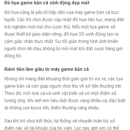
Đồ họa game bắn cá sinh động đẹp mắt
Đồ họa cũng là yếu tố hấp dẫn của máy game bắn cá trực
tuyến. Các trò chơi được cập nhật đồ họa liên tục, mang đến
trải nghiệm mới mẻ cho cược thủ. Mỗi một tựa game sẽ
được thiết kế giao diện riêng, đồ họa 3D sinh động tạo ra
cảm giác chân thực nhất. Sự tối giản trong hình ảnh khiến
người chơi dễ chịu, không bị mỏi mắt khi đặt cược hàng giờ
đồng hồ.
Kiếm tiền làm giàu từ máy game bắn cá
Không chỉ mang đến khoảng thời gian giải trí vui vẻ, các tựa
game bắn cá còn giúp người chơi thu về số tiền thưởng lớn.
Theo đó, mỗi loài cá và sinh vật biển sẽ có một điểm số
tương ứng. Khi anh em tiêu diệt được càng nhiều cá, đặc biệt
là những con boss lớn, điểm thưởng càng nhiều.
Sau khi trò chơi kết thúc, hệ thống sẽ chuyển toàn bộ số
điểm này về tài khoản của hộ viên. Lúc này, anh em có thể