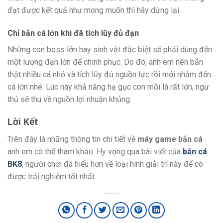
đạt được kết quả như mong muốn thì hãy dừng lại.
Chỉ bắn cá lớn khi đã tích lũy đủ đạn
Những con boss lớn hay sinh vật đặc biệt sẽ phải dùng đến
một lượng đạn lớn để chinh phục. Do đó, anh em nên bắn
thật nhiều cá nhỏ và tích lũy đủ nguồn lực rồi mới nhắm đến
cá lớn nhé. Lúc này khả năng hạ gục con mồi là rất lớn, ngư
thủ sẽ thu về nguồn lợi nhuận khủng.
Lời Kết
Trên đây là những thông tin chi tiết về
máy game bắn cá
anh em có thể tham khảo. Hy vọng qua bài viết của
bắn cá
BK8
, người chơi đã hiểu hơn về loại hình giải trí này để có
được trải nghiệm tốt nhất.