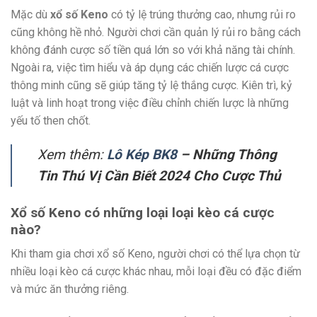
Mặc dù
xổ số Keno
có tỷ lệ trúng thưởng cao, nhưng rủi ro
cũng không hề nhỏ. Người chơi cần quản lý rủi ro bằng cách
không đánh cược số tiền quá lớn so với khả năng tài chính.
Ngoài ra, việc tìm hiểu và áp dụng các chiến lược cá cược
thông minh cũng sẽ giúp tăng tỷ lệ thắng cược. Kiên trì, kỷ
luật và linh hoạt trong việc điều chỉnh chiến lược là những
yếu tố then chốt.
Xem thêm:
Lô Kép BK8
– Những Thông
Tin Thú Vị Cần Biết 2024 Cho Cược Thủ
Xổ số Keno có những loại loại kèo cá cược
nào?
Khi tham gia chơi xổ số Keno, người chơi có thể lựa chọn từ
nhiều loại kèo cá cược khác nhau, mỗi loại đều có đặc điểm
và mức ăn thưởng riêng.