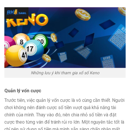
Những lưu ý khi tham gia xổ số Keno
Quản lý vốn cược
Trước tiên, việc quản lý vốn cược là vô cùng cần thiết. Người
chơi không nên đánh cược số tiền vượt quá khả năng tài
chính của mình. Thay vào đó, nên chia nhỏ số tiền và đặt
cược theo từng ván để tránh rủi ro lớn. Một nguyên tắc tốt là
chỉ nên sử dụng số tiền mà mình sẵn sàng chấp nhận mất.