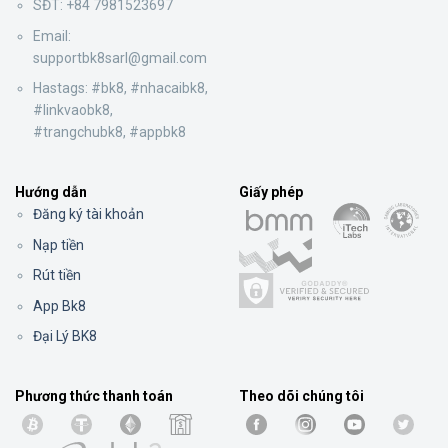
SĐT: +84 7981523697
Email:
supportbk8sarl@gmail.com
Hastags: #bk8, #nhacaibk8,
#linkvaobk8,
#trangchubk8, #appbk8
Hướng dẫn
Giấy phép
Đăng ký tài khoản
Nạp tiền
Rút tiền
App Bk8
Đại Lý BK8
Phương thức thanh toán
Theo dõi chúng tôi