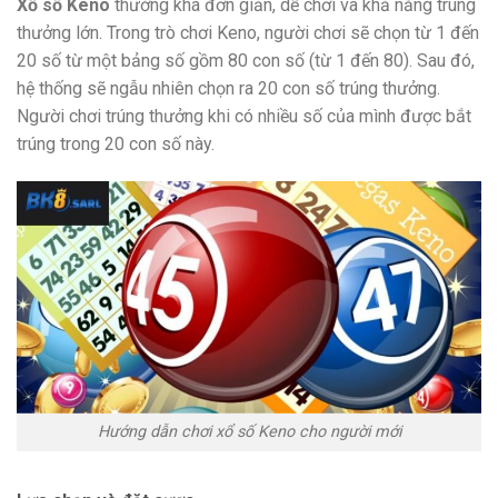
Xổ số Keno
thường khá đơn giản, dễ chơi và khả năng trúng
thưởng lớn. Trong trò chơi Keno, người chơi sẽ chọn từ 1 đến
20 số từ một bảng số gồm 80 con số (từ 1 đến 80). Sau đó,
hệ thống sẽ ngẫu nhiên chọn ra 20 con số trúng thưởng.
Người chơi trúng thưởng khi có nhiều số của mình được bắt
trúng trong 20 con số này.
Hướng dẫn chơi xổ số Keno cho người mới