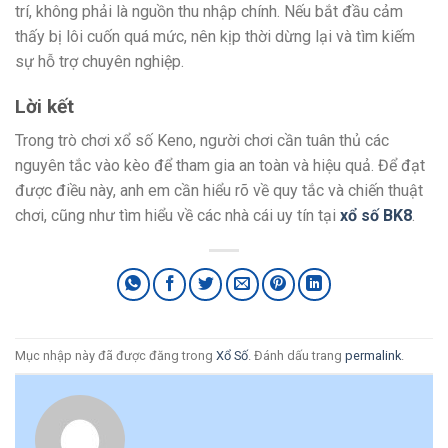
trí, không phải là nguồn thu nhập chính. Nếu bắt đầu cảm
thấy bị lôi cuốn quá mức, nên kịp thời dừng lại và tìm kiếm
sự hỗ trợ chuyên nghiệp.
Lời kết
Trong trò chơi xổ số Keno, người chơi cần tuân thủ các
nguyên tắc vào kèo để tham gia an toàn và hiệu quả. Để đạt
được điều này, anh em cần hiểu rõ về quy tắc và chiến thuật
chơi, cũng như tìm hiểu về các nhà cái uy tín tại
xổ số BK8
.
Mục nhập này đã được đăng trong
Xổ Số
. Đánh dấu trang
permalink
.