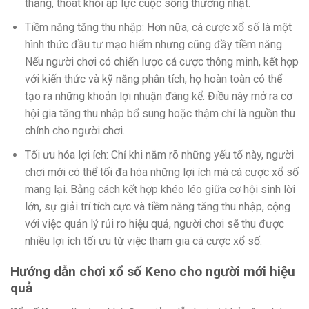
thẳng, thoát khỏi áp lực cuộc sống thường nhật.
Tiềm năng tăng thu nhập: Hơn nữa, cá cược xổ số là một
hình thức đầu tư mạo hiểm nhưng cũng đầy tiềm năng.
Nếu người chơi có chiến lược cá cược thông minh, kết hợp
với kiến thức và kỹ năng phân tích, họ hoàn toàn có thể
tạo ra những khoản lợi nhuận đáng kể. Điều này mở ra cơ
hội gia tăng thu nhập bổ sung hoặc thậm chí là nguồn thu
chính cho người chơi.
Tối ưu hóa lợi ích: Chỉ khi nắm rõ những yếu tố này, người
chơi mới có thể tối đa hóa những lợi ích mà cá cược xổ số
mang lại. Bằng cách kết hợp khéo léo giữa cơ hội sinh lời
lớn, sự giải trí tích cực và tiềm năng tăng thu nhập, cộng
với việc quản lý rủi ro hiệu quả, người chơi sẽ thu được
nhiều lợi ích tối ưu từ việc tham gia cá cược xổ số.
Hướng dẫn chơi xổ số Keno cho người mới hiệu
quả